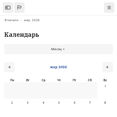
Перейти к основному содержанию
Открыть
Нави
В начало
мар. 2026
Календарь
Месяц
мар. 2026
Понедельник
Вторник
Среда
Четверг
Пятница
Суббота
Воскрес
Пн
Вт
Ср
Чт
Пт
Сб
Вс
Нет собы
1
Нет событий, понедельник 2 марта
Нет событий, вторник 3 марта
Нет событий, среда 4 марта
Нет событий, четверг 5 марта
Нет событий, пятница 6 м
Нет событий, суб
Нет собы
2
3
4
5
6
7
8