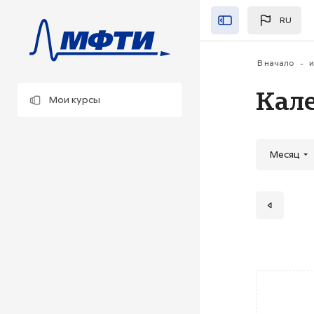
Перейти к основно
RU
Закрыть"
В начало
и
Кал
Мои курсы
Месяц