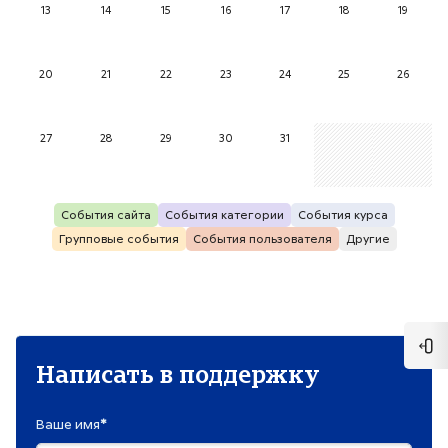
Нет событий, понедельник 13 июля
Нет событий, вторник 14 июля
Нет событий, среда 15 июля
Нет событий, четверг 16 июля
Нет событий, пятница 17 
Нет событий, суб
Нет собы
13
14
15
16
17
18
19
Нет событий, понедельник 20 июля
Нет событий, вторник 21 июля
Нет событий, среда 22 июля
Нет событий, четверг 23 июля
Нет событий, пятница 24 
Нет событий, суб
Нет собы
20
21
22
23
24
25
26
Нет событий, понедельник 27 июля
Нет событий, вторник 28 июля
Нет событий, среда 29 июля
Нет событий, четверг 30 июля
Нет событий, пятница 31 
27
28
29
30
31
События сайта
События категории
События курса
Групповые события
События пользователя
Другие
Отк
Написать в поддержку
Ваше имя
*