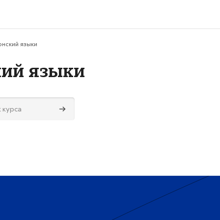
онский языки
кий языки
Поиск курса