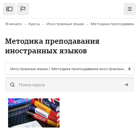
Перейти к основному содержанию
Открыть
Нави
В начало
Курсы
Иностранные языки
Методика преподавания
иностранных языков
Категории курсов
Поиск курса
Поиск 