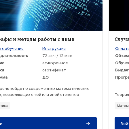
жение курса
Изобра
ние курса
Назва
рафы и методы работы с ними
Случ
раткого изложения курса:
Текст к
ть обучение
Инструкция
Оплати
длительность
72 ак.ч./ 12 мес.
Объем
ие
асинхронное
Обуче
ся
сертификат
Выдае
мма
ДО
Прогр
 речь пойдет о современных математических
, позволяющих с той или иной степенью
Теория
ности описывать формирование интернета.
графов
тика
Матем
удет рассказано о том, какую практическую
середи
несут в себе подобные модели.
вниман
сторон
ли после прохождения курса смогут провести:
и
Вой
теории 