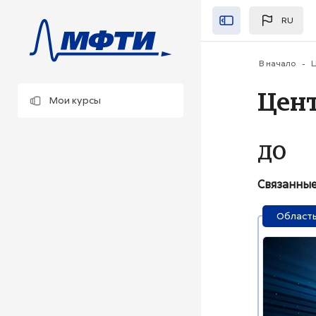
Перейти к основно
RU
Закрыть"
В начало
Ц
Цен
Мои курсы
ДО
Связанные
Область
Изображен