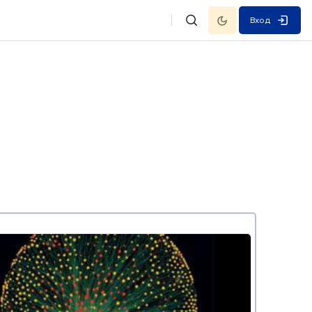
Темный режим
Вход
Изменить данные поисковой
ие курса" Случайные графы