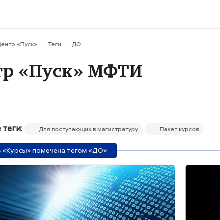
му содержанию
ентр «Пуск»
Теги
ДО
тр «Пуск» МФТИ
 теги:
Для поступающих в магистратуру
Пакет курсов
 «Курсы» помечена тегом «ДО»
ие курса" Веб-графы и методы работы с ними
Изображен