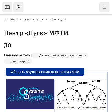
Перейти к основному содержанию
Открыть
Нави
В начало
Центр «Пуск»
Теги
ДО
Центр «Пуск» МФТИ
ДО
Связанные теги:
Для поступающих в магистратуру
Пакет курсов
Область «Курсы» помечена тегом «ДО»
Изображение курса" Основы операционных систем
Изображение курса" Теория ко