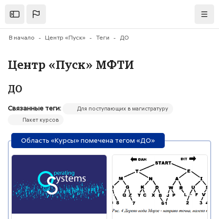
Перейти к основному содержанию
Открыть
Нави
В начало
Центр «Пуск»
Теги
ДО
Центр «Пуск» МФТИ
ДО
Связанные теги:
Для поступающих в магистратуру
Пакет курсов
Область «Курсы» помечена тегом «ДО»
Изображение курса" Основы операционных систем
Изображение курса" Теория ко