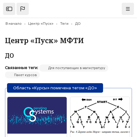
Перейти к основному содержанию
Открыть
Нави
В начало
Центр «Пуск»
Теги
ДО
Центр «Пуск» МФТИ
ДО
Связанные теги:
Для поступающих в магистратуру
Пакет курсов
Область «Курсы» помечена тегом «ДО»
Изображение курса" Основы операционных систем
Изображение курса" Теория ко