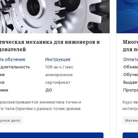
жение курса
Изобра
ние курса
Назва
тическая механика для инженеров и
Много
дователей
для п
раткого изложения курса:
Текст к
ть обучение
Инструкция
Оплати
длительность
108 ак.ч./ мес.
Объем
ие
асинхронное
Обуче
ся
сертификат
Выдае
мма
ДО
Прогр
 рассматриваются: кинематика точки и
Курс я
о тела (причём с разных точек зрения
интегр
гается рассмотреть проблему ориентации
магист
рное дело
Матем
о тела), классические задачи динамики
анализ
еских систем и динамики твердого тела,
семест
ы небесной механики, движение систем
знания 