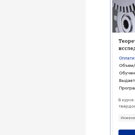
Изобра
Назва
Теоре
иссле
Текст к
Оплати
Объем/
Обучен
Выдает
Програ
В курсе
твёрдог
предла
Инжене
твердог
механич
элемент