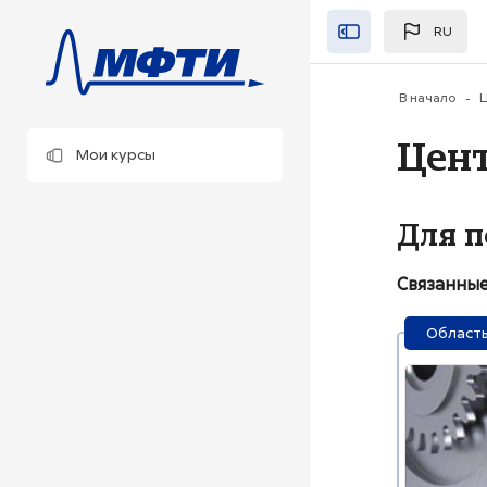
Перейти к основно
RU
Закрыть"
В начало
Ц
Цен
Мои курсы
Для 
Связанные
Область
Изображен