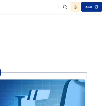
Темный режим
Вход
Изменить данные поисковой
елей
ие курса" Многомерный анализ, интегралы и ряды для поступа