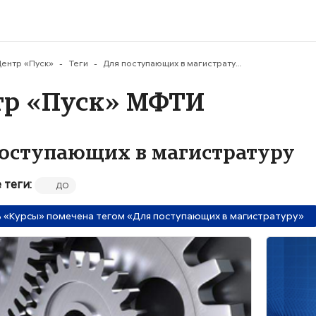
му содержанию
ентр «Пуск»
Теги
Для поступающих в магистратуру
тр «Пуск» МФТИ
поступающих в магистратуру
 теги:
ДО
 «Курсы» помечена тегом «Для поступающих в магистратуру»
ие курса" Теоретическая механика для инженеров и исследоват
Изображен