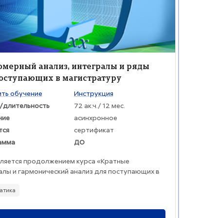
жение курса
ние курса
мерный анализ, интегралы и ряды
оступающих в магистратуру
раткого изложения курса:
ть обучение
Инструкция
/длительность
72 ак.ч./ 12 мес.
ние
асинхронное
тся
сертификат
амма
ДО
вляется продолжением курса «Кратные
алы и гармонический анализ для поступающих в
ратуру» и основан на курсе математического
атика
а, который читают студентам МФТИ во втором
ре. Слушатели курса получат фундаментальные
и навыки, необходимые для анализа и решения ...