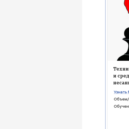
Изображен
Изобра
Назва
Техни
и сре
несан
Текст к
Узнать 
Объем/
Обучен