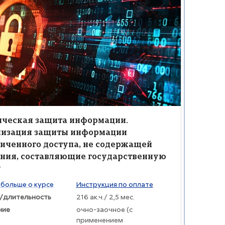
а защиты информации от несанкционированного доступа
ие курса" Техническая защита информации. Организация защит
жение курса
ние курса
ическая защита информации.
низация защиты информации
иченного доступа, не содержащей
ния, составляющие государственную
у
раткого изложения курса:
 больше о курсе
Инструкция по оплате
/длительность
216 ак.ч./ 2,5 мес.
ние
очно-заочное (с
применением