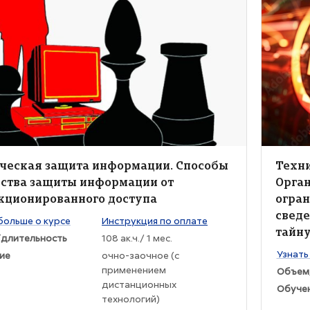
ие курса" Техническая защита информации. Способы и средств
Изображен
жение курса
Изобра
ние курса
Назва
ческая защита информации. Способы
Техн
дства защиты информации от
Орга
кционированного доступа
огран
сведе
раткого изложения курса:
больше о курсе
Инструкция по оплате
тайн
длительность
108 ак.ч./ 1 мес.
Текст к
Узнать
ие
очно-заочное (с
применением
Объем
дистанционных
Обуче
технологий)