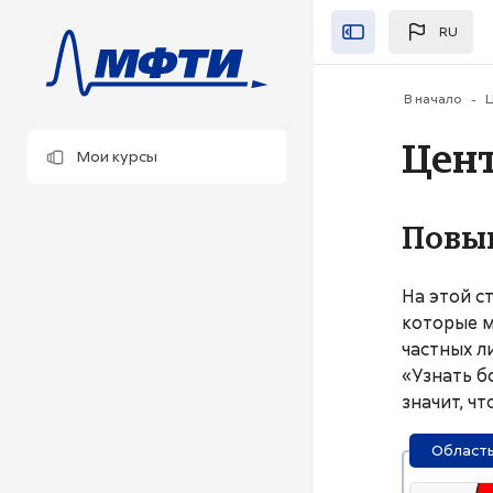
Перейти к основно
RU
Закрыть"
В начало
Ц
Цен
Мои курсы
Повы
На этой с
которые м
частных л
«Узнать б
значит, ч
Область