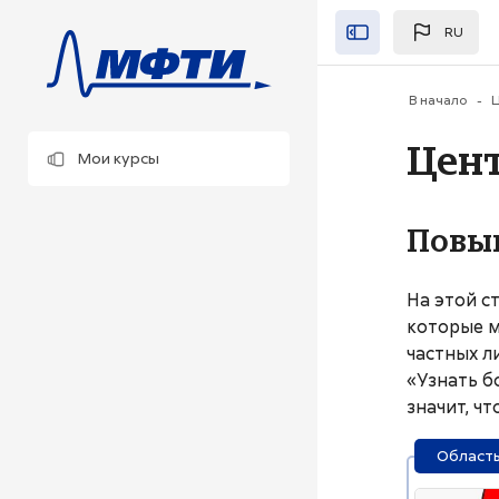
Перейти к основно
RU
Закрыть"
В начало
Ц
Цен
Мои курсы
Повы
На этой с
которые м
частных л
«Узнать б
значит, ч
Область