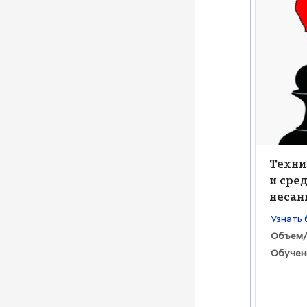
Изображен
Изобра
Назва
Техни
и сре
несан
Текст к
Узнать 
Объем/
Обучен