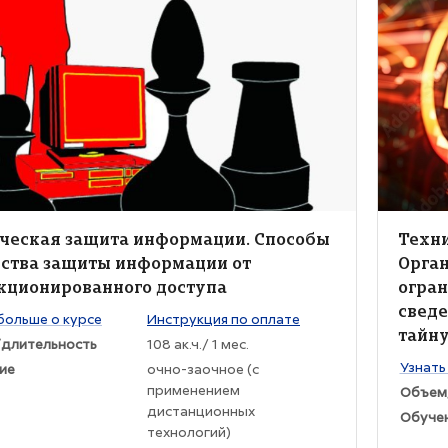
ие курса" Техническая защита информации. Способы и средств
Изображен
жение курса
Изобра
ние курса
Назва
ческая защита информации. Способы
Техн
дства защиты информации от
Орга
кционированного доступа
огран
сведе
раткого изложения курса:
больше о курсе
Инструкция по оплате
тайн
длительность
108 ак.ч./ 1 мес.
Текст к
Узнать
ие
очно-заочное (с
применением
Объем
дистанционных
Обуче
технологий)