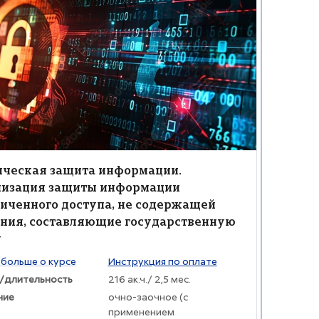
а защиты информации от несанкционированного доступа
ие курса" Техническая защита информации. Организация защит
жение курса
ние курса
ическая защита информации.
низация защиты информации
иченного доступа, не содержащей
ния, составляющие государственную
у
раткого изложения курса:
 больше о курсе
Инструкция по оплате
/длительность
216 ак.ч./ 2,5 мес.
ние
очно-заочное (с
применением