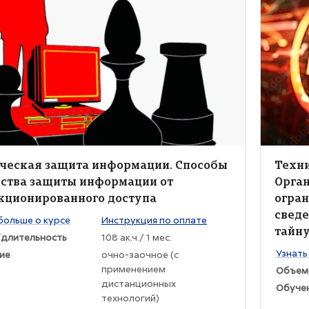
ие курса" Техническая защита информации. Способы и средств
Изображен
жение курса
Изобра
ние курса
Назва
ческая защита информации. Способы
Техн
дства защиты информации от
Орга
кционированного доступа
огран
сведе
раткого изложения курса:
больше о курсе
Инструкция по оплате
тайн
длительность
108 ак.ч./ 1 мес.
Текст к
Узнать
ие
очно-заочное (с
применением
Объем
дистанционных
Обуче
технологий)