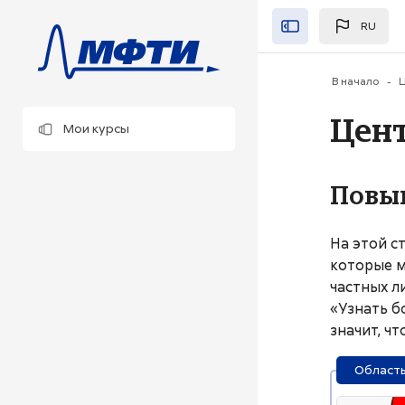
Перейти к основно
RU
Закрыть"
В начало
Ц
Цен
Мои курсы
Повы
На этой с
которые м
частных л
«Узнать б
значит, ч
Область