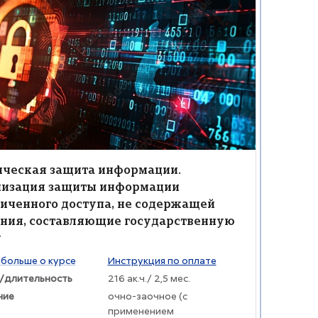
а защиты информации от несанкционированного доступа
ие курса" Техническая защита информации. Организация защит
жение курса
ние курса
ическая защита информации.
низация защиты информации
иченного доступа, не содержащей
ния, составляющие государственную
у
раткого изложения курса:
 больше о курсе
Инструкция по оплате
/длительность
216 ак.ч./ 2,5 мес.
ние
очно-заочное (с
применением