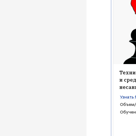
Изображен
Изобра
Назва
Техни
и сре
несан
Текст к
Узнать 
Объем/
Обучен