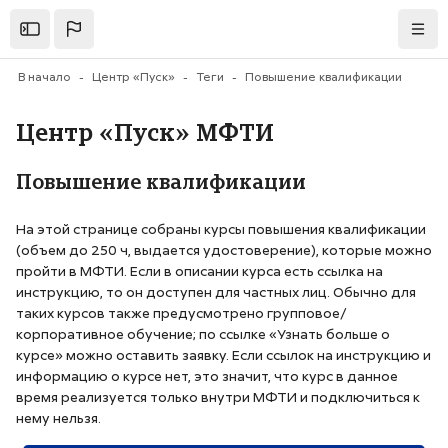
Перейти к основному содержанию
Открыть
Нави
В начало
Центр «Пуск»
Теги
Повышение квалификации
Центр «Пуск» МФТИ
Повышение квалификации
На этой странице собраны курсы повышения квалификации
(объем до 250 ч, выдается удостоверение), которые можно
пройти в МФТИ. Если в описании курса есть ссылка на
инструкцию, то он доступен для частных лиц. Обычно для
таких курсов также предусмотрено групповое/
корпоративное обучение; по ссылке «Узнать больше о
курсе» можно оставить заявку. Если ссылок на инструкцию и
информацию о курсе нет, это значит, что курс в данное
время реализуется только внутри МФТИ и подключиться к
нему нельзя.