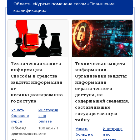
Область «Курсы» помечена тегом «Повышение
квалификации»
Изображение курса" Техническая защита информации. Спос
Изображение курса" Техническ
Изображение курса
Название курса
Изображение курса
Название курса
Техническая защита
Техническая защита
информации.
информации.
Способы и средства
Организация защиты
защиты информации
информации
от
ограниченного
несанкционированно
доступа, не
го доступа
содержащей сведения,
составляющие
Текст краткого изложения курса:
Узнать
Инструкци
государственную
больше о
я по
тайну
курсе
оплате
Текст краткого изложения курса:
Объем/
108 ак.ч./ 1
Узнать
Инструкци
длительность
мес.
больше о
я по