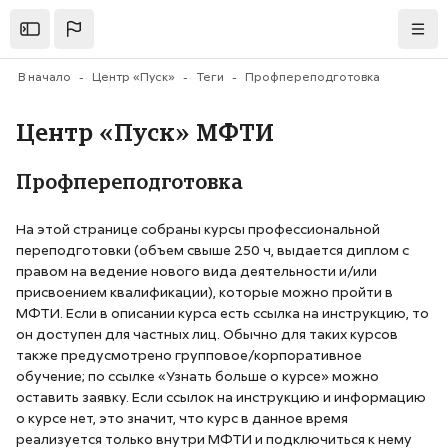
Перейти к основному содержанию
Открыть
Нави
В начало
Центр «Пуск»
Теги
Профпереподготовка
Центр «Пуск» МФТИ
Профпереподготовка
На этой странице собраны курсы профессиональной
переподготовки (объем свыше 250 ч, выдается диплом с
правом на ведение нового вида деятельности и/или
присвоением квалификации), которые можно пройти в
МФТИ. Если в описании курса есть ссылка на инструкцию, то
он доступен для частных лиц. Обычно для таких курсов
также предусмотрено групповое/корпоративное
обучение; по ссылке «Узнать больше о курсе» можно
оставить заявку. Если ссылок на инструкцию и информацию
о курсе нет, это значит, что курс в данное время
реализуется только внутри МФТИ и подключиться к нему