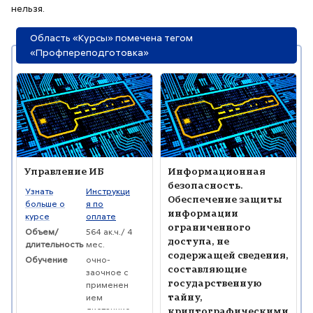
нельзя.
Область «Курсы» помечена тегом
«Профпереподготовка»
Изображение курса" Управление ИБ
Изображение курса" Информаци
Изображение курса
Название курса
Изображение курса
Название курса
Управление ИБ
Информационная
безопасность.
Текст краткого изложения курса:
Узнать
Инструкци
Обеспечение защиты
больше о
я по
информации
курсе
оплате
ограниченного
Объем/
564 ак.ч./ 4
доступа, не
длительность
мес.
содержащей сведения,
Обучение
очно-
составляющие
заочное с
государственную
применен
тайну,
ием
дистанцио
криптографическими