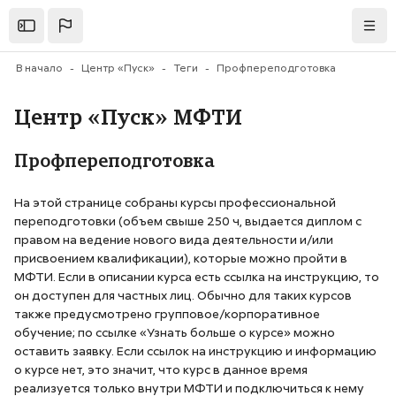
Перейти к основному содержанию
Открыть
Нави
В начало
Центр «Пуск»
Теги
Профпереподготовка
Центр «Пуск» МФТИ
Профпереподготовка
На этой странице собраны курсы профессиональной
переподготовки (объем свыше 250 ч, выдается диплом с
правом на ведение нового вида деятельности и/или
присвоением квалификации), которые можно пройти в
МФТИ. Если в описании курса есть ссылка на инструкцию, то
он доступен для частных лиц. Обычно для таких курсов
также предусмотрено групповое/корпоративное
обучение; по ссылке «Узнать больше о курсе» можно
оставить заявку. Если ссылок на инструкцию и информацию
о курсе нет, это значит, что курс в данное время
реализуется только внутри МФТИ и подключиться к нему