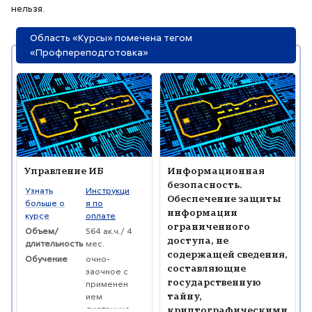
нельзя.
Область «Курсы» помечена тегом
«Профпереподготовка»
Изображение курса" Управление ИБ
Изображение курса" Информаци
Изображение курса
Название курса
Изображение курса
Название курса
Управление ИБ
Информационная
безопасность.
Текст краткого изложения курса:
Узнать
Инструкци
Обеспечение защиты
больше о
я по
информации
курсе
оплате
ограниченного
Объем/
564 ак.ч./ 4
доступа, не
длительность
мес.
содержащей сведения,
Обучение
очно-
составляющие
заочное с
государственную
применен
тайну,
ием
дистанцио
криптографическими