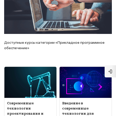
Доступные курсы категории «Прикладное программное
обеспечение»
Изображение курса" Современные технологии проектирования
Изображение курса" Введение 
Отк
Изображение курса
Название курса
Изображение курса
Название курса
Современные
Введение в
технологии
современные
проектирования и
технологии для