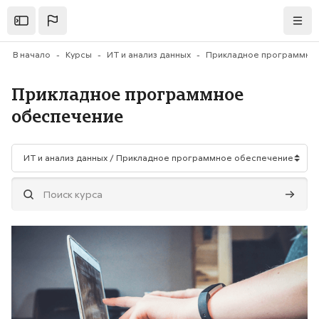
Перейти к основному содержанию
Открыть
Нави
В начало
Курсы
ИТ и анализ данных
Прикладное программное
обеспечение
Категории курсов
Поиск курса
Поиск 