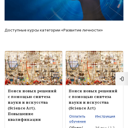
Доступные курсы категории «Развитие личности»
Изображение курса" Поиск новых решений с помощью синтеза н
Изображение курса" Поиск новых
Отк
Изображение курса
Название курса
Изображение курса
Название курса
Поиск новых решений
Поиск новых решений
с помощью синтеза
с помощью синтеза
науки и искусства
науки и искусства
(Science Art).
(Science Art)
Повышение
Текст краткого изложения курса:
Оплатить
Инструкция
квалификации
обучение
Текст краткого изложения курса:
Объем/
36 ак.ч./ 1.2