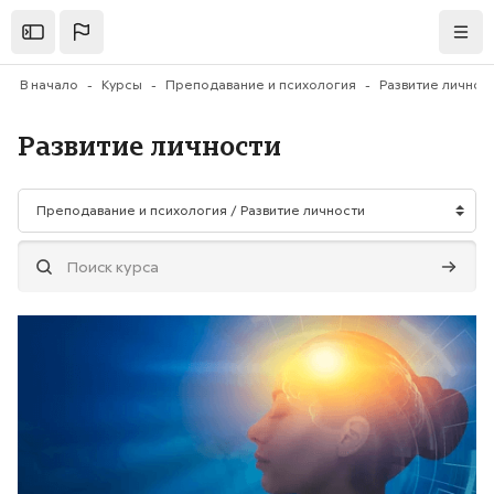
Перейти к основному содержанию
Открыть
Нави
В начало
Курсы
Преподавание и психология
Развитие личнос
Развитие личности
Категории курсов
Поиск курса
Поиск 