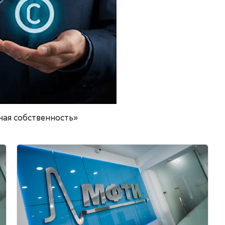
ная собственность»
альными правами и трансфером технологий
Изображение курса" Управление интеллектуальной