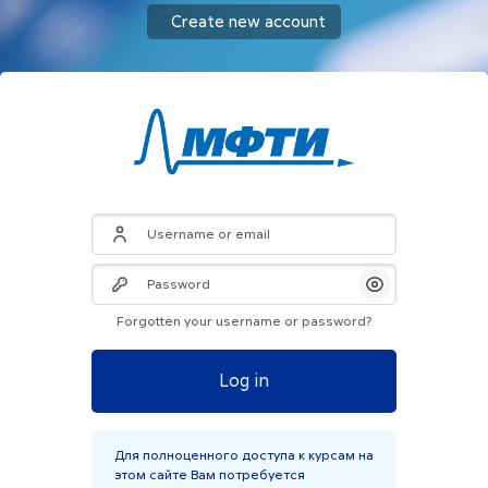
Skip to main content
Create new account
Skip to create new account
Username or email
Password
Show/Hide Pas
Forgotten your username or password?
Log in
Для полноценного доступа к курсам на
этом сайте Вам потребуется