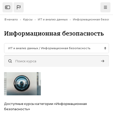
Перейти к основному содержанию
Открыть
Нави
В начало
Курсы
ИТ и анализ данных
Информационная безопас
Информационная безопасность
Категории курсов
Поиск курса
Поиск 
Доступные курсы категории «Информационная
безопасность»