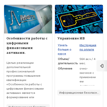
Изображение курса" Особенности работы с цифровыми финан
Изображение курса" Управлени
Изображение курса
Название курса
Изображение курса
Название курса
Особенности работы с
Управление ИБ
цифровыми
Текст краткого изложения курса:
Узнать
Инструкция
финансовыми
больше о
по оплате
активами.
курсе
Текст краткого изложения курса:
Объем/
564 ак.ч./ 4
Целью реализации
длительность
мес.
дополнительной
Отк
Обучение
очно-
профессиональной
заочное с
программы повышения
применени
квалификации
ем
«Особенности работы с
дистанцио
цифровыми финансовыми
нных
активами» является
Информационная безопасность
технологий
формирование или
Выдается
диплом
совершенствование
Программа
ДПО (ПП)
компетенций, необходимых
Информационная безопасность