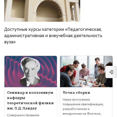
Доступные курсы категории «Педагогическая,
административная и внеучебная деятельность
вуза»
Изображение курса" Семинар и коллоквиум кафедры теоретиче
Изображение курса" Точка сбо
Отк
Изображение курса
Название курса
Изображение курса
Название курса
Семинар и коллоквиум
Точка сборки
кафедры
Текст краткого изложения курса:
Наша программа
теоретической физики
повышения квалификации,
им. Л.Д. Ландау
разработанная и
внедренная на Физтехе,
Текст краткого изложения курса:
Совершенствование