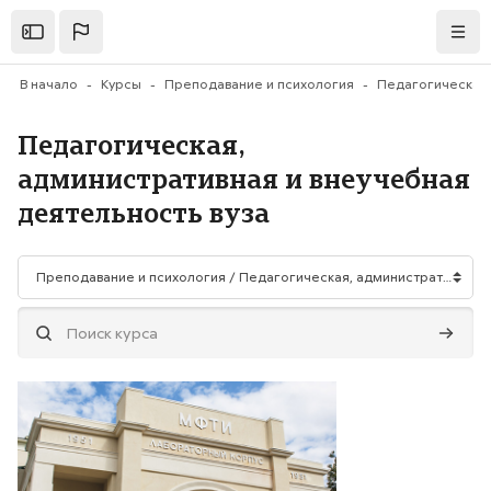
Перейти к основному содержанию
Открыть
Нави
В начало
Курсы
Преподавание и психология
Педагогическая,
административная и внеучебная
деятельность вуза
Категории курсов
Поиск курса
Поиск 