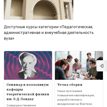
Доступные курсы категории «Педагогическая,
административная и внеучебная деятельность
вуза»
Изображение курса" Семинар и коллоквиум кафедры теоретиче
Изображение курса" Точка сбо
Отк
Изображение курса
Название курса
Изображение курса
Название курса
Семинар и коллоквиум
Точка сборки
кафедры
Текст краткого изложения курса:
Наша программа
теоретической физики
повышения квалификации,
им. Л.Д. Ландау
разработанная и
внедренная на Физтехе,
Текст краткого изложения курса:
Совершенствование