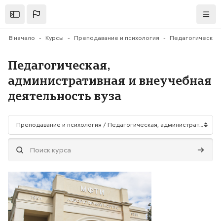
Перейти к основному содержанию
Открыть
Нави
В начало
Курсы
Преподавание и психология
Педагогическая,
административная и внеучебная
деятельность вуза
Категории курсов
Поиск курса
Поиск 