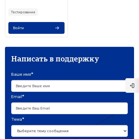
Текст краткого изложения курса:
Тестирование
Войти
Написать в поддержку
Ваше имя
*
Отк
Email
*
Тема
*