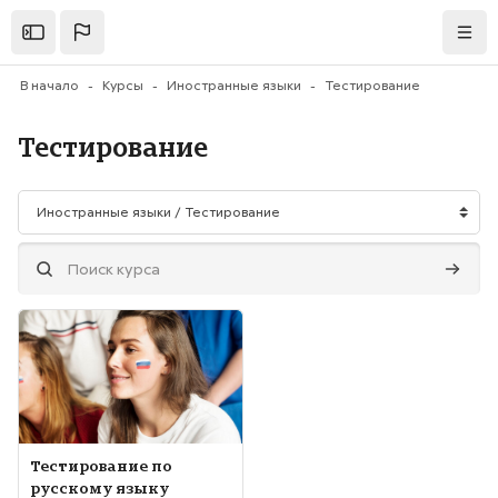
Перейти к основному содержанию
Открыть
Нави
В начало
Курсы
Иностранные языки
Тестирование
Тестирование
Категории курсов
Поиск курса
Поиск 
Изображение курса" Тестирование по русскому языку
Изображение курса
Название курса
Тестирование по
русскому языку