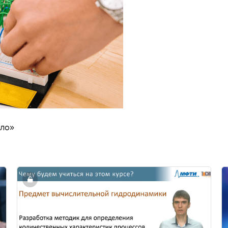
ело»
путниковых космических систем с помощью ПО "Интег
Изображение курса" МиМВГ. Моделирование течен
И