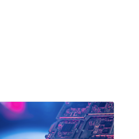
рал"
ий сплошных сред (ознакомительный фрагмент)
зображение курса" Оборудование и технологии для пе