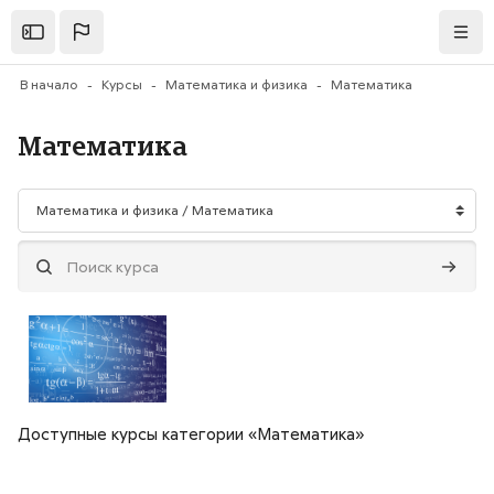
Перейти к основному содержанию
Открыть
Нави
В начало
Курсы
Математика и физика
Математика
Математика
Категории курсов
Поиск курса
Поиск 
Доступные курсы категории «Математика»