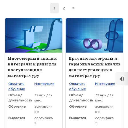
(current)
Следующая страница
1
2
»
Изображение курса" Многомерный анализ, интегралы и ряды 
Изображение курса" Кратные и
Изображение курса
Название курса
Изображение курса
Название курса
Многомерный анализ,
Кратные интегралы и
интегралы и ряды для
гармонический анализ
поступающих в
для поступающих в
магистратуру
магистратуру
Отк
Текст краткого изложения курса:
Текст краткого изложения курса:
Оплатить
Инструкция
Оплатить
Инструкция
обучение
обучение
Объем/
72 ак.ч./ 12
Объем/
72 ак.ч./ 12
длительность
мес.
длительность
мес.
Обучение
асинхронн
Обучение
асинхронн
ое
ое
Выдается
сертифика
Выдается
сертифика
т
т