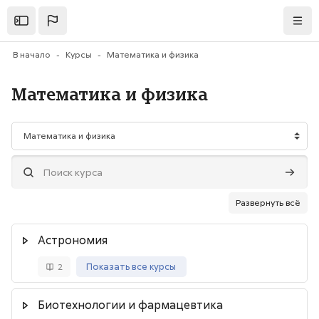
Перейти к основному содержанию
Открыть
Нави
В начало
Курсы
Математика и физика
Математика и физика
Категории курсов
Поиск курса
Поиск 
Развернуть всё
Астрономия
Показать все курсы
2
Биотехнологии и фармацевтика