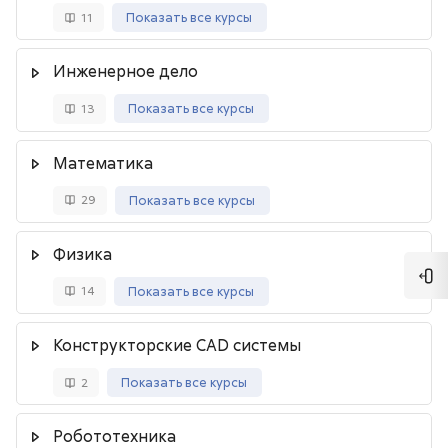
Показать все курсы
11
Инженерное дело
Показать все курсы
13
Математика
Показать все курсы
29
Физика
Отк
Показать все курсы
14
Конструкторские CAD системы
Показать все курсы
2
Робототехника