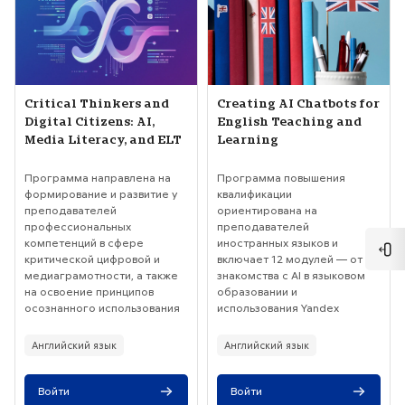
Изображение курса
Название курса
Изображение курса
Название курса
Critical Thinkers and
Creating AI Chatbots for
Digital Citizens: AI,
English Teaching and
Media Literacy, and ELT
Learning
Текст краткого изложения курса:
Текст краткого изложения курса:
Программа направлена на
Программа повышения
формирование и развитие у
квалификации
преподавателей
ориентирована на
профессиональных
преподавателей
компетенций в сфере
иностранных языков и
Отк
критической цифровой и
включает 12 модулей — от
медиаграмотности, а также
знакомства с AI в языковом
на освоение принципов
образовании и
осознанного использования
использования Yandex
искусственного интеллекта
Forms для построения
(ИИ) и воспитания
учебной логики до создания
Английский язык
Английский язык
ответственного цифрового
адаптивных диалогов в
гражданства у учащихся в
Collect.Chat, разработки
рамках преподавания
персонализированных чат-
Войти
Войти