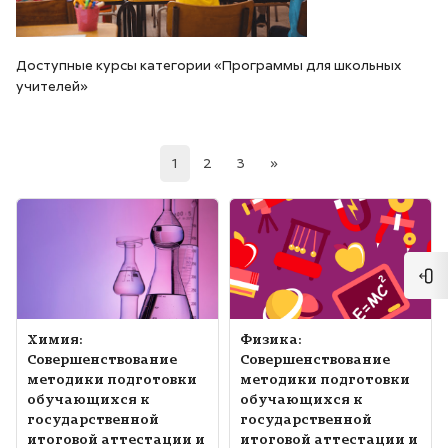
Доступные курсы категории «Программы для школьных
учителей»
(current)
Следующая страница
1
2
3
»
Изображение курса" Химия: Совершенствование методики по
Изображение курса" Физика: С
Отк
Изображение курса
Название курса
Изображение курса
Название курса
Химия:
Физика:
Совершенствование
Совершенствование
методики подготовки
методики подготовки
обучающихся к
обучающихся к
государственной
государственной
итоговой аттестации и
итоговой аттестации и