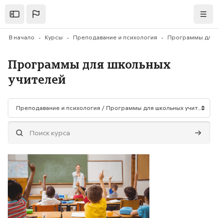
Перейти к основному содержанию
Открыть
Нави
В начало
Курсы
Преподавание и психология
Программы для школьных
учителей
Категории курсов
Поиск курса
Поиск 