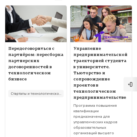
Изображение курса" Передоговориться с партнёром: пересбо
Изображение курса" Управлени
Изображение курса
Название курса
Изображение курса
Название курса
Передоговориться с
Управление
партнёром: пересборка
предпринимательской
партнерских
траекторией студента
договоренностей в
в университете.
технологическом
Тьюторство и
бизнесе
сопровождение
проектов в
Отк
Текст краткого изложения курса:
технологическом
Стартапы и технологическое предпринимательство
предпринимательстве
Текст краткого изложения курса:
Программа повышения
квалификации
предназначена для
управленческих кадров
образовательных
организаций высшего