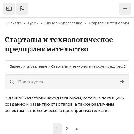
Перейти к основному содержанию
Открыть
Нави
В начало
Курсы
Бизнес и управление
Стартапы и технологическое
предпринимательство
Категории курсов
Поиск курса
Поиск 
В данной категории находятся курсы, которые посвящены
созданию и развитию стартапов, а также различным
аспектам технологического предпринимательства.
(current)
Следующая страница
1
2
»